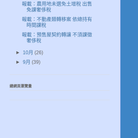
報載：農用地未選免土增稅 出售
免課奢侈稅
報載：不動產類轉移案 依總持有
時間課稅
報載：預售屋契約轉讓 不須課徵
奢侈稅
►
10月
(26)
►
9月
(39)
總網頁瀏覽量