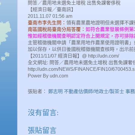
問答／農用地未選免土增稅 出售免課奢侈稅
【經濟日報╱臺南訊】
2011.11.07 01:56 am
臺南市李先生問：
領有農業農地證明但未選擇不課
南區國稅局臺南分局答覆：
如符合農業發展條例第
惟如經稽徵機關查明認定符合上開規定，亦可排除
主管稽徵機關申請「農業用地作農業使用證明書」
加以保存，以供日後國稅稽徵機關查核時，出示前
【2011/11/07 經濟日報】@ http://udn.com/
全文網址: 問答／農用地未選免土增稅 出售免課奢侈稅 
http://udn.com/NEWS/FINANCE/FIN10/6700453.s
Power By udn.com
張貼者：
鄭志明 不動產估價師/地政士/製茶士 事
沒有留言:
張貼留言