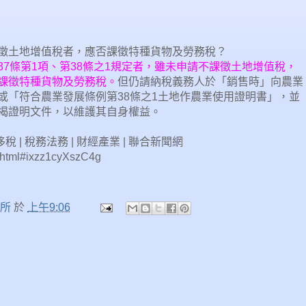
徵土地增值稅者，應否課徵特種貨物及勞務稅？
37
條第
1
項、第
38
條之
1
規定者，雖未申請不課徵土地增值稅，
課徵特種貨物及勞務稅。
但仍請納稅義務人於「銷售時」向農業
或「符合農業發展條例第38條之1土地作農業使用證明書」，並
揭證明文件，以維護其自身權益。
| 稅務法務 | 財經產業 | 聯合新聞網
html#ixzz1cyXszC4g
務所
於
上午9:06